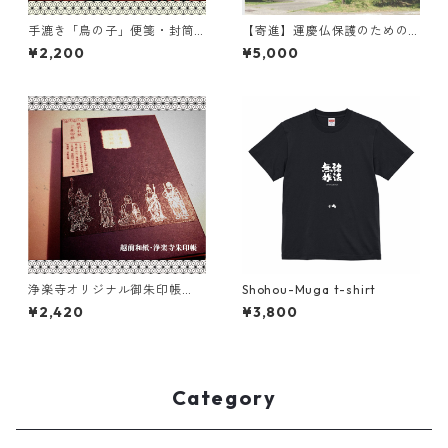
手漉き「鳥の子」便箋・封筒
【寄進】運慶仏保護のための
セット（前島密翁の言葉入り
寄付五千円/一口
¥2,200
¥5,000
／越前和紙）
浄楽寺オリジナル御朱印帳
Shohou-Muga t-shirt
（越前和紙／青）
¥2,420
¥3,800
Category