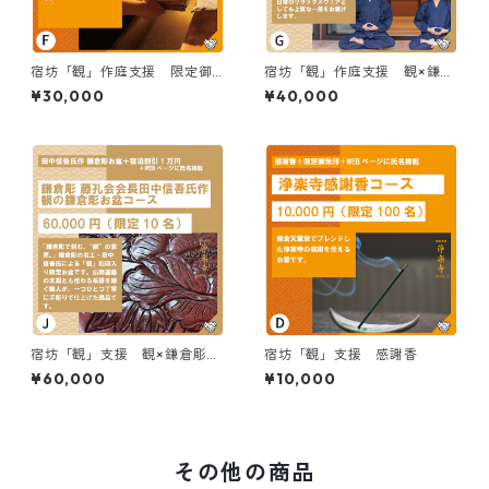
宿坊「観」作庭支援 限定御
宿坊「観」作庭支援 観×鎌倉
朱印帳
シャツ作務衣
¥30,000
¥40,000
宿坊「観」支援 観×鎌倉彫お
宿坊「観」支援 感謝香
盆
¥60,000
¥10,000
その他の商品