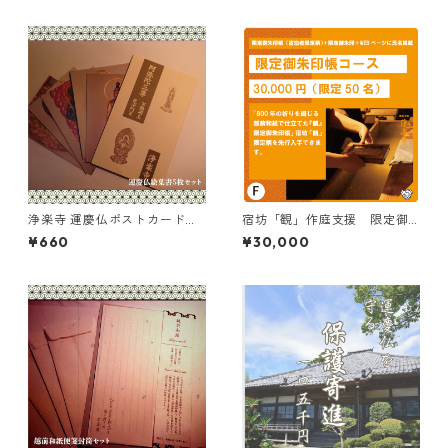
浄楽寺 運慶仏ポストカードセ
宿坊「観」作庭支援 限定御
ット（5枚入）
朱印帳
¥660
¥30,000