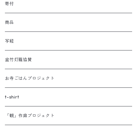
寄付
商品
写経
盆竹灯籠協賛
お寺ごはんプロジェクト
t-shirt
「観」作庭プロジェクト