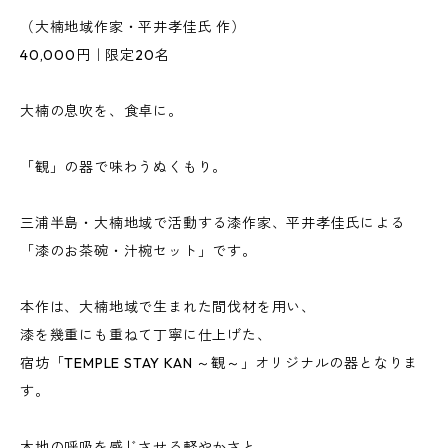
（大楠地域作家・平井孝佳氏 作）
40,000円｜限定20名
大楠の息吹を、食卓に。
「観」の器で味わうぬくもり。
三浦半島・大楠地域で活動する漆作家、平井孝佳氏による
「漆のお茶碗・汁椀セット」です。
本作は、大楠地域で生まれた間伐材を用い、
漆を幾重にも重ねて丁寧に仕上げた、
宿坊「TEMPLE STAY KAN ～観～」オリジナルの器となりま
す。
木地の呼吸を感じさせる軽やかさと、