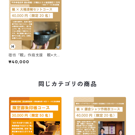
宿坊「観」作庭支援 観×大楠
漆椀セット
¥40,000
同じカテゴリの商品