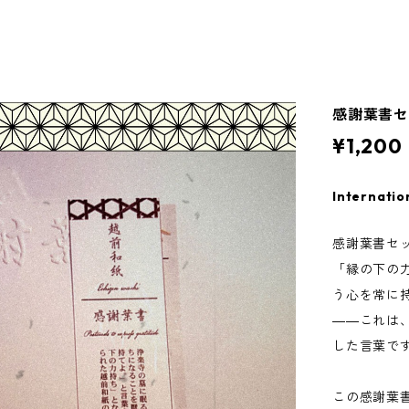
感謝葉書セ
¥1,200
Internatio
感謝葉書セッ
「縁の下の
う心を常に
――これは
した言葉で
この感謝葉