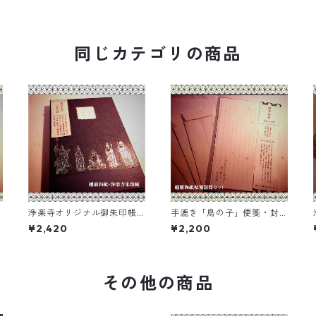
同じカテゴリの商品
浄楽寺オリジナル御朱印帳
手漉き「鳥の子」便箋・封
（越前和紙／青）
筒セット（前島密翁の言葉
¥2,420
¥2,200
入り／越前和紙）
その他の商品