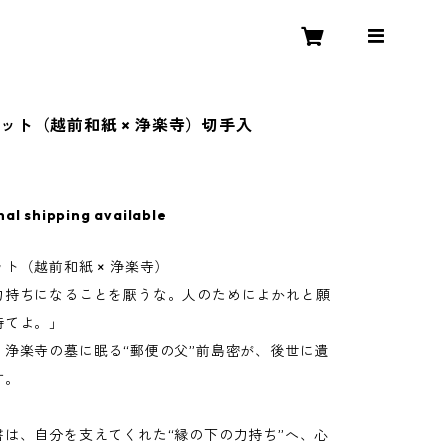
ット（越前和紙 × 浄楽寺）切手入
nal shipping available
ト（越前和紙 × 浄楽寺）
力持ちになることを厭うな。人のためによかれと願
持てよ。」
、浄楽寺の墓に眠る“郵便の父”前島密が、後世に遺
す。
書は、自分を支えてくれた“縁の下の力持ち”へ、心