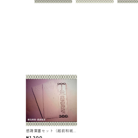
感謝葉書セット（越前和紙 ×
浄楽寺）切手入
¥1,200