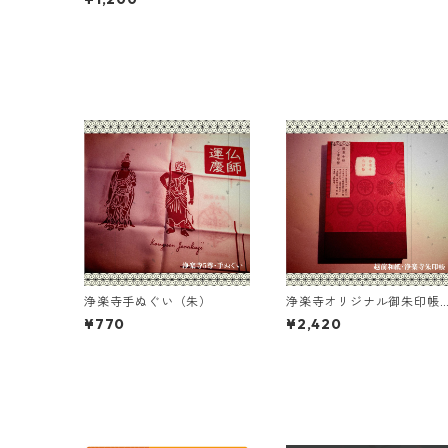
浄楽寺手ぬぐい（朱）
浄楽寺オリジナル御朱印帳
（越前和紙／赤）
¥770
¥2,420