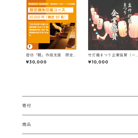
宿坊「観」作庭支援 限定
竹灯籠まつり企業協賛（一
御朱印帳
口一万円から何口でも）
¥30,000
¥10,000
寄付
商品