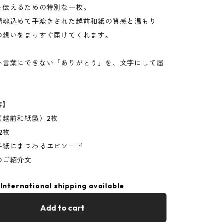
を伝えるための特別な一枚。
精魂込めて手漉きされた越前和紙の質感と温もり
の想いをまっすぐ届けてくれます。
か言葉にできない「ありがとう」を、文字にして届
。
容】
（越前和紙製）2枚
2枚
手紙にまつわるエピソード
のご紹介文
International shipping available
Add to cart