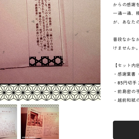
からの感謝
一通一通、
が、あなた
普段なかな
けませんか
【セット内
・感謝葉書
・85円切手 
・前島密の
・越前和紙