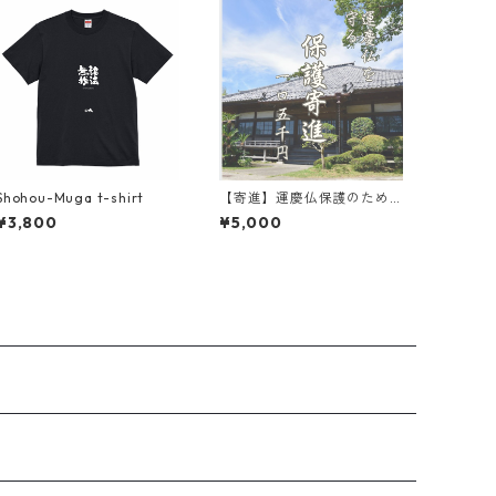
Shohou-Muga t-shirt
【寄進】運慶仏保護のため
の寄付五千円/一口
¥3,800
¥5,000