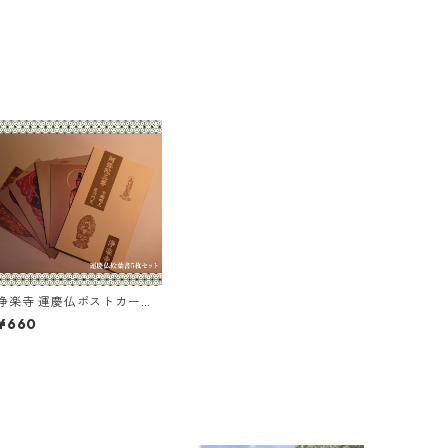
浄楽寺 運慶仏ポストカード
セット（5枚入）
¥660