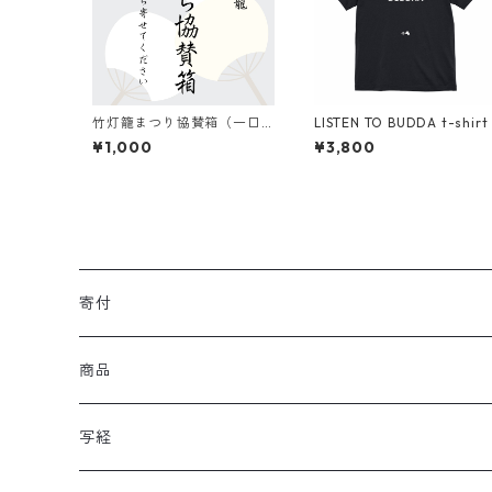
竹灯籠まつり協賛箱（一口
LISTEN TO BUDDA t-shirt
千円から何口でも）
¥1,000
¥3,800
寄付
商品
写経