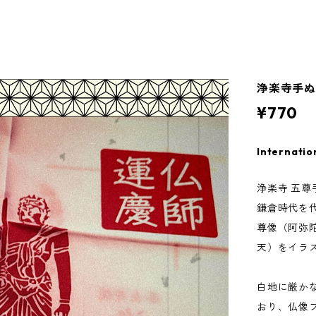
浄楽寺手ぬ
¥770
Internatio
浄楽寺 五尊
鎌倉時代を
尊像（阿弥
天）をイラ
白地に厳か
おり、仏像