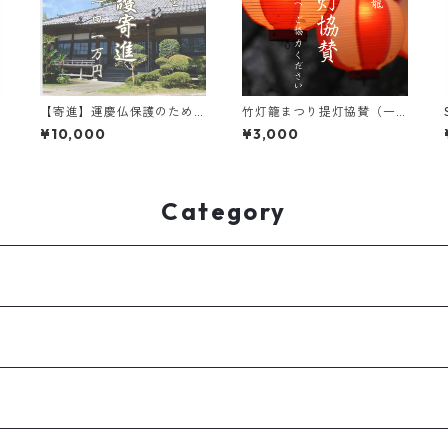
【寄進】運慶仏保護のため
竹灯籠まつり提灯協賛（一
の寄付一万円/一口
口三千円から何口でも）
¥10,000
¥3,000
Category