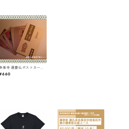
浄楽寺 運慶仏ポストカード
セット（5枚入）
¥660