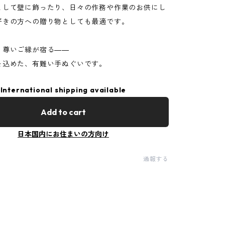
として壁に飾ったり、日々の作務や作業のお供にし
好きの方への贈り物としても最適です。
、尊いご縁が宿る――
を込めた、有難い手ぬぐいです。
International shipping available
Add to cart
日本国内にお住まいの方向け
通報する