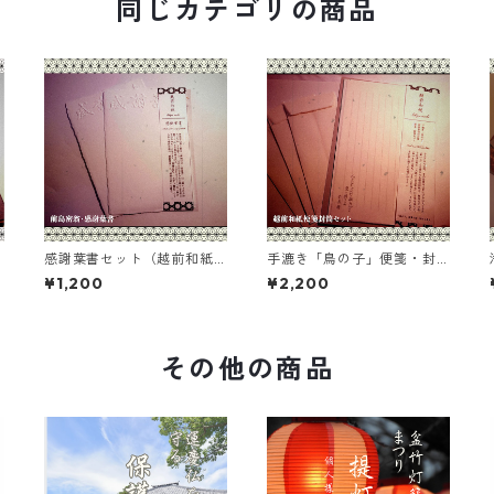
同じカテゴリの商品
感謝葉書セット（越前和紙 ×
手漉き「鳥の子」便箋・封
浄楽寺）切手入
筒セット（前島密翁の言葉
¥1,200
¥2,200
入り／越前和紙）
その他の商品