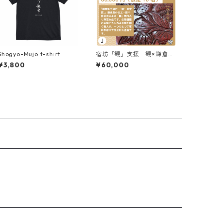
Shogyo-Mujo t-shirt
宿坊「観」支援 観×鎌倉彫
お盆
¥3,800
¥60,000