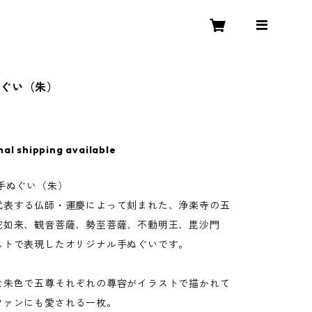
ぐい（朱）
nal shipping available
手ぬぐい（朱）
代表する仏師・運慶によって刻まれた、浄楽寺の五
陀如来、観音菩薩、勢至菩薩、不動明王、毘沙門
ストで表現したオリジナル手ぬぐいです。
な朱色で五尊それぞれの尊容がイラストで描かれて
ファンにも愛される一枚。