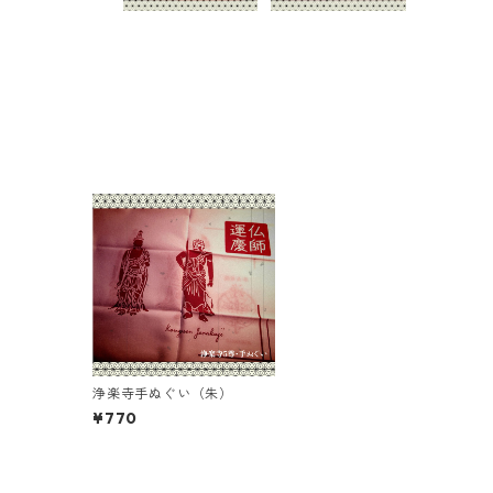
浄楽寺手ぬぐい（朱）
¥770