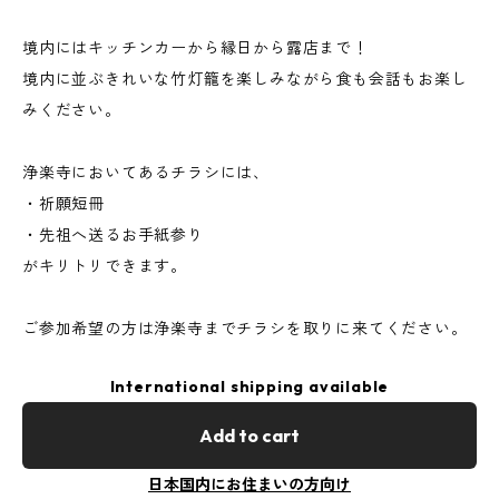
境内にはキッチンカーから縁日から露店まで！
境内に並ぶきれいな竹灯籠を楽しみながら食も会話もお楽し
みください。
浄楽寺においてあるチラシには、
・祈願短冊
・先祖へ送るお手紙参り
がキリトリできます。
ご参加希望の方は浄楽寺までチラシを取りに来てください。
International shipping available
Add to cart
日本国内にお住まいの方向け