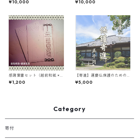
¥10,000
¥10,000
感謝葉書セット（越前和紙 ×
【寄進】運慶仏保護のための
浄楽寺）切手入
寄付五千円/一口
¥1,200
¥5,000
Category
寄付