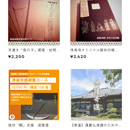
手漉き「鳥の子」便箋・封筒
浄楽寺オリジナル御朱印帳
セット（前島密翁の言葉入り
（越前和紙／青）
¥2,200
¥2,420
／越前和紙）
宿坊「観」支援 感謝香
【寄進】運慶仏保護のための
寄付一万円/一口