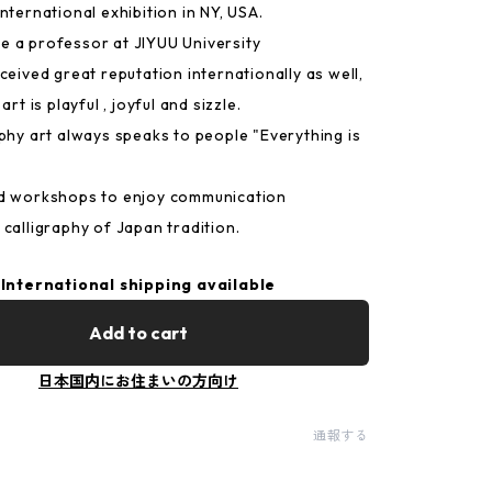
nternational exhibition in NY, USA.
 a professor at JIYUU University
ceived great reputation internationally as well,
art is playful , joyful and sizzle.
aphy art always speaks to people "Everything is
ld workshops to enjoy communication
 calligraphy of Japan tradition.
International shipping available
Add to cart
日本国内にお住まいの方向け
通報する