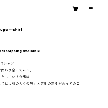
uga t-shirt
nal shipping available
」Tシャツ
は関わり合っている。
うとしている食事は、
までに大勢の人々の努力と天地の恵みがあってのこ