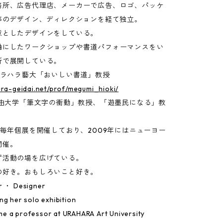
務所、広告代理店、メーカーで広告、ロゴ、パッケ
P等のデザイン、ディレクションを経て独立。
意としたデザインをしている。
軸にしたワークショップや書道パフォーマンスをい
所で展開している。
〜ウラハラ藝大「おいしい書道」教授
ara-geidai.net/prof/megumi_hioki/
自由大学「筆文字の衝動」教授、「遊墨民になる」教
ら毎年個展を開催しており、2009年にはニューヨー
開催。
ず活動の場を広げている。
の好き。おもしろいこと好き。
r ・ Designer
ng her solo exhibition
e a professor at URAHARA Art University