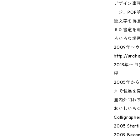
デザイン事
ージ、PO
筆文字を得
また書道を
ろいろな場
2009年
http://urah
2013年〜
授
2005年か
クで個展を
国内外問わ
おいしいも
Calligraphe
2005 Starti
2009 Becam