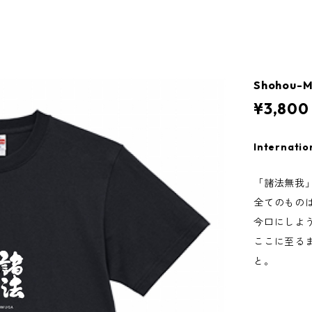
Shohou-M
¥3,800
Internatio
「諸法無我
全てのもの
今口にしよ
ここに至る
と。