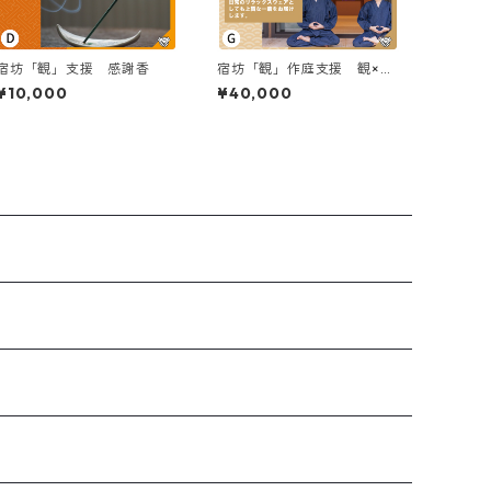
宿坊「観」支援 感謝香
宿坊「観」作庭支援 観×鎌
倉シャツ作務衣
¥10,000
¥40,000