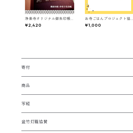
浄楽寺オリジナル御朱印帳
お寺ごはんプロジェクト協
（越前和紙／青）
賛箱（一口千円から何口で
¥2,420
¥1,000
も）
寄付
商品
写経
盆竹灯籠協賛