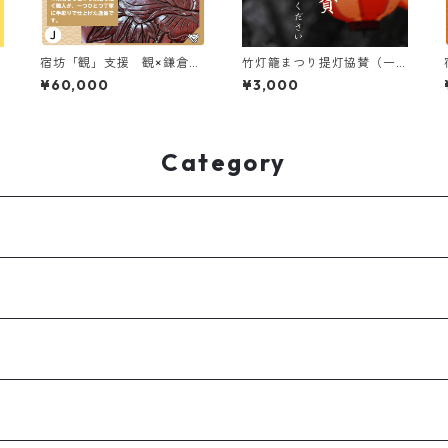
宿坊「観」支援 観×鎌倉彫
竹灯籠まつり提灯協賛（一
お盆
口三千円から何口でも）
¥60,000
¥3,000
Category